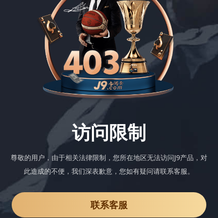
访问限制
尊敬的用户，由于相关法律限制，您所在地区无法访问J9产品，对
此造成的不便，我们深表歉意，您如有疑问请联系客服。
联系客服