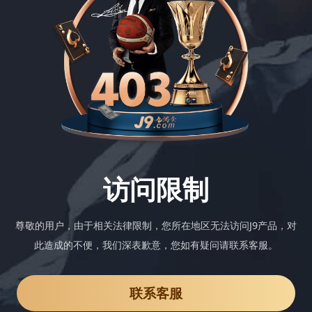
访问限制
尊敬的用户，由于相关法律限制，您所在地区无法访问J9产品，对
此造成的不便，我们深表歉意，您如有疑问请联系客服。
联系客服